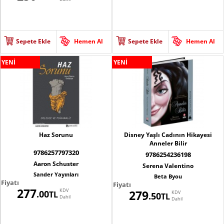
Sepete Ekle
Hemen Al
Sepete Ekle
Hemen Al
YENİ
YENİ
Haz Sorunu
Disney Yaşlı Cadının Hikayesi
Anneler Bilir
9786257797320
9786254236198
Aaron Schuster
Serena Valentino
Sander Yayınları
Beta Byou
Fiyatı
Fiyatı
277
KDV
279
.00
TL
KDV
.50
TL
Dahil
Dahil