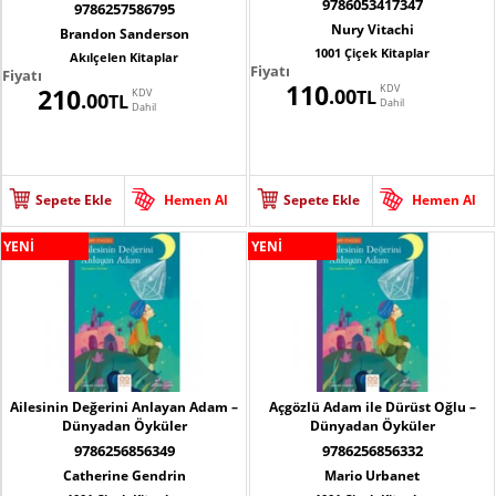
9786053417347
9786257586795
Nury Vitachi
Brandon Sanderson
1001 Çiçek Kitaplar
Akılçelen Kitaplar
Fiyatı
Fiyatı
110
KDV
210
.00
KDV
TL
.00
TL
Dahil
Dahil
Sepete Ekle
Hemen Al
Sepete Ekle
Hemen Al
YENİ
YENİ
Ailesinin Değerini Anlayan Adam –
Açgözlü Adam ile Dürüst Oğlu –
Dünyadan Öyküler
Dünyadan Öyküler
9786256856349
9786256856332
Catherine Gendrin
Mario Urbanet