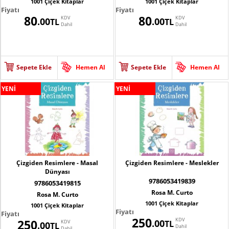
1001 Çiçek Kitaplar
1001 Çiçek Kitaplar
Fiyatı
Fiyatı
80
80
KDV
KDV
.00
.00
TL
TL
Dahil
Dahil
Sepete Ekle
Hemen Al
Sepete Ekle
Hemen Al
YENİ
YENİ
Çizgiden Resimlere - Masal
Çizgiden Resimlere - Meslekler
Dünyası
9786053419839
9786053419815
Rosa M. Curto
Rosa M. Curto
1001 Çiçek Kitaplar
1001 Çiçek Kitaplar
Fiyatı
Fiyatı
250
KDV
250
.00
KDV
TL
.00
TL
Dahil
Dahil