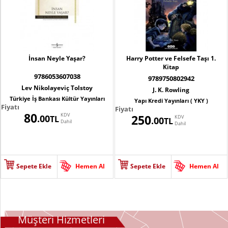
İnsan Neyle Yaşar?
Harry Potter ve Felsefe Taşı 1.
Kitap
9786053607038
9789750802942
Lev Nikolayeviç Tolstoy
J. K. Rowling
Türkiye İş Bankası Kültür Yayınları
Yapı Kredi Yayınları ( YKY )
Fiyatı
Fiyatı
80
KDV
250
.00
TL
KDV
.00
TL
Dahil
Dahil
Sepete Ekle
Hemen Al
Sepete Ekle
Hemen Al
Müşteri Hizmetleri