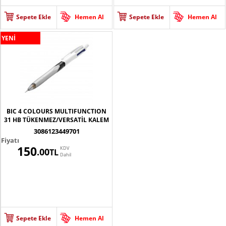
Sepete Ekle
Hemen Al
Sepete Ekle
Hemen Al
YENİ
BIC 4 COLOURS MULTIFUNCTION
31 HB TÜKENMEZ/VERSATİL KALEM
3086123449701
Fiyatı
150
KDV
.00
TL
Dahil
Sepete Ekle
Hemen Al