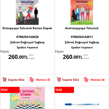
Distopyaya Yolculuk Karton Kapak
Androtopyaya Yolculuk
9786254142628
9786254142611
Şöhret Doğruyol Sağbaş
Şöhret Doğruyol Sağbaş
Epsilon Yayınevi
Epsilon Yayınevi
Fiyatı
Fiyatı
260
260
KDV
KDV
.00
.00
TL
TL
Dahil
Dahil
Sepete Ekle
Hemen Al
Sepete Ekle
Hemen Al
YENİ
YENİ