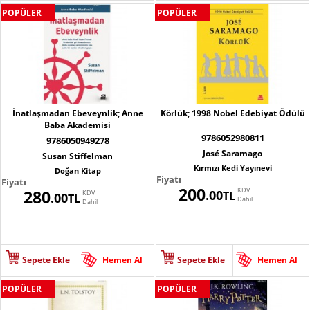
POPÜLER
POPÜLER
İnatlaşmadan Ebeveynlik; Anne
Körlük; 1998 Nobel Edebiyat Ödülü
Baba Akademisi
9786052980811
9786050949278
José Saramago
Susan Stiffelman
Kırmızı Kedi Yayınevi
Doğan Kitap
Fiyatı
Fiyatı
200
KDV
280
.00
KDV
TL
.00
TL
Dahil
Dahil
Sepete Ekle
Hemen Al
Sepete Ekle
Hemen Al
POPÜLER
POPÜLER