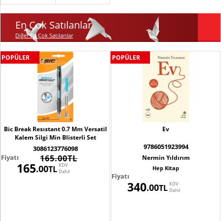
En Çok Satılanlar
Diğer En Çok Satılanlar
POPÜLER
POPÜLER
Bic Break Resıstant 0.7 Mm Versatil
Ev
Kalem Silgi Min Blisterli Set
9786051923994
3086123776098
Fiyatı
165.00TL
Nermin Yıldırım
165
KDV
.00
TL
Hep Kitap
Dahil
Fiyatı
340
KDV
.00
TL
Dahil