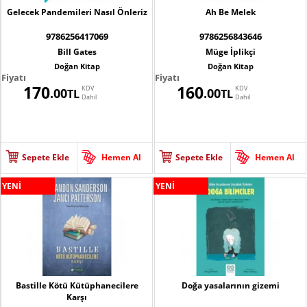
Gelecek Pandemileri Nasıl Önleriz
Ah Be Melek
9786256417069
9786256843646
Bill Gates
Müge İplikçi
Doğan Kitap
Doğan Kitap
Fiyatı
Fiyatı
170
160
KDV
KDV
.00
.00
TL
TL
Dahil
Dahil
Sepete Ekle
Hemen Al
Sepete Ekle
Hemen Al
YENİ
YENİ
Bastille Kötü Kütüphanecilere
Doğa yasalarının gizemi
Karşı