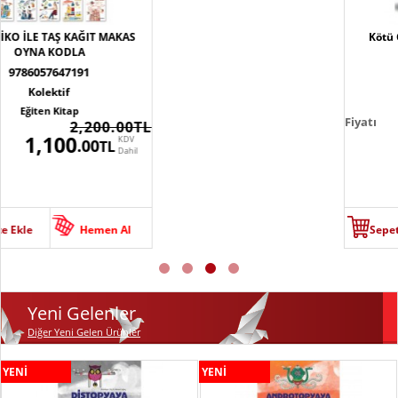
Kötü Çocuk Seti - Ciltli 4 Kitap
9786057583437
Büşra Küçük
Ephesus Yayınları
Fiyatı
1,950
KDV
.00
TL
Dahil
Sepete Ekle
Hemen Al
Yeni Gelenler
Diğer Yeni Gelen Ürünler
YENİ
YENİ