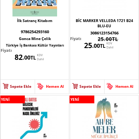
İlk Satranç Kitabım
BİC MARKER VELLEDA 1721 B24
BLU-EU
9786254293160
3086123154766
Fiyatı
25.00TL
Gonca Mine Çelik
25
KDV
.00
TL
Türkiye İş Bankası Kültür Yayınları
Dahil
Fiyatı
82
KDV
.00
TL
Dahil
Sepete Ekle
Hemen Al
Sepete Ekle
Hemen Al
YENİ
YENİ