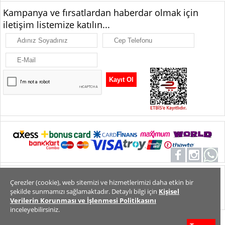
Kampanya ve fırsatlardan haberdar olmak için
iletişim listemize katılın...
Alt Bilgi
Tüm Hakları Saklıdır. Copyright 2026
Çerezler (cookie), web sitemizi ve hizmetlerimizi daha etkin bir
şekilde sunmamızı sağlamaktadır. Detaylı bilgi için
Kişisel
Verilerin Korunması ve İşlenmesi Politikasını
inceleyebilirsiniz.
Müşteri Hizmetleri
WhatsApp