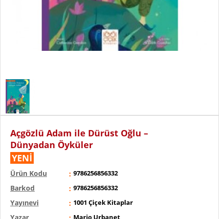
Açgözlü Adam ile Dürüst Oğlu –
Dünyadan Öyküler
YENİ
Ürün Kodu
9786256856332
Barkod
9786256856332
Yayınevi
1001 Çiçek Kitaplar
Yazar
Mario Urbanet