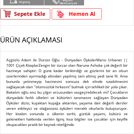
Sepete Ekle
Hemen Al
ÜRÜN AÇIKLAMASI
Açgözlü Adam ile Dürüst Oğlu - Dünyadan ÖykülerMario Urbanet ||
1001 Çiçek KitaplarZengin bir tüccar olan Naruna Ashoka çok değerli bir
hazineye sahiptir: O güne kadar biriktirdiği ve gözlerini bir an olsun
üzerlerinden ayırmadığı altından yapılmış tam altmış yedi tane fil. Ama
bununla yetinmeyip hazinesini sonsuza dek elinde tutabilmesini
sağlayacak olan "ölümsüzlük hırkasını” bulmak için tehlikeli bir yola çıkar.
Bakalım oğlu onu bu çılgın arzusundan vazgeçirebilecek mi? Çocukların
dünyadaki farklı ülkeleri ve kültürleri tanımasını sağlayan Dünyadan
Öyküler dizisi, kuşaktan kuşağa aktarılan, yaşama dair değerli dersler
veren etkileyici ve olağanüstü öyküleri meraklı okurlarla buluşturuyor.
Her kitabın sonunda o ülkenin tarihi, günlük yaşamı, kültürü ve
gelenekleri hakkında verilen ilginç kısa bilgiler ise çocuklar için keyifle
okuyacakları pratik bir kaynak niteliğinde.