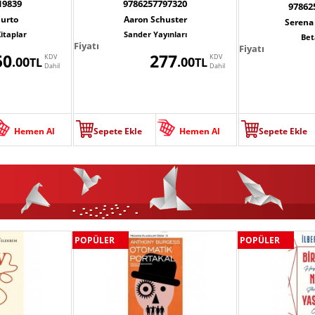
19839
9786257797320
97862
Curto
Aaron Schuster
Serena
itaplar
Sander Yayınları
Bet
Fiyatı
Fiyatı
50
277
KDV
KDV
.00
.00
TL
TL
Dahil
Dahil
Hemen Al
Sepete Ekle
Hemen Al
Sepete Ekle
POPÜLER
POPÜLER