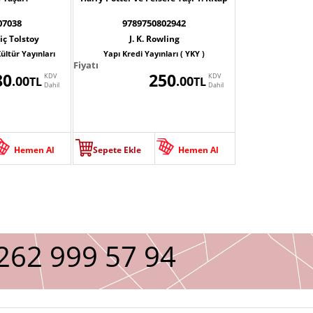
07038
9789750802942
iç Tolstoy
J. K. Rowling
ültür Yayınları
Yapı Kredi Yayınları ( YKY )
Fiyatı
80
250
KDV
KDV
.00
.00
TL
TL
Dahil
Dahil
Hemen Al
Sepete Ekle
Hemen Al
262 999 57 94