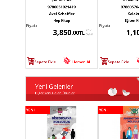
9786051921419
97860576
Axel Scheffler
Kolekt
Hep Kitap
Eğiten K
Fiyatı
Fiyatı
3,850
1,1
KDV
.00
TL
Dahil
Sepete Ekle
Hemen Al
Sepete Ekle
Yeni Gelenler
Diğer Yeni Gelen Ürünler
YENİ
YENİ