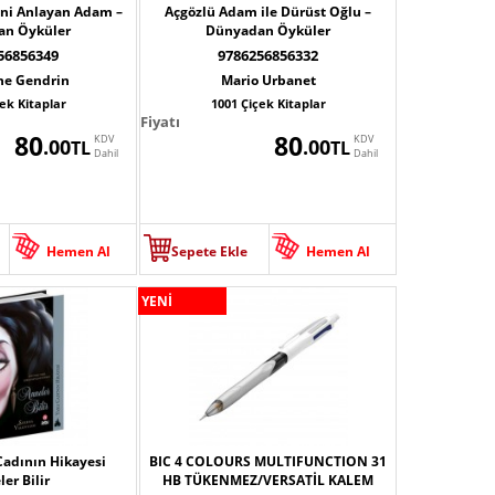
ini Anlayan Adam –
Açgözlü Adam ile Dürüst Oğlu –
an Öyküler
Dünyadan Öyküler
56856349
9786256856332
ne Gendrin
Mario Urbanet
ek Kitaplar
1001 Çiçek Kitaplar
Fiyatı
80
80
KDV
KDV
.00
.00
TL
TL
Dahil
Dahil
Hemen Al
Sepete Ekle
Hemen Al
YENİ
Cadının Hikayesi
BIC 4 COLOURS MULTIFUNCTION 31
er Bilir
HB TÜKENMEZ/VERSATİL KALEM