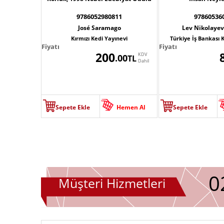
9786052980811
97860536
José Saramago
Lev Nikolayev
Kırmızı Kedi Yayınevi
Türkiye İş Bankası K
Fiyatı
Fiyatı
200
KDV
.00
TL
Dahil
Sepete Ekle
Hemen Al
Sepete Ekle
0
Müşteri Hizmetleri