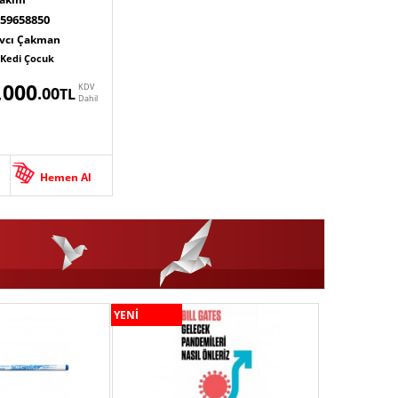
59658850
Avcı Çakman
 Kedi Çocuk
,000
KDV
.00
TL
Dahil
Hemen Al
YENİ