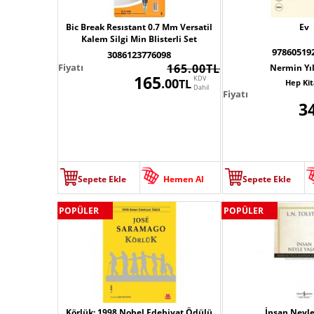
Bic Break Resıstant 0.7 Mm Versatil
Ev
Kalem Silgi Min Blisterli Set
97860519
3086123776098
Fiyatı
165.00TL
Nermin Yı
165
KDV
.00
TL
Hep Ki
Dahil
Fiyatı
3
Sepete Ekle
Hemen Al
Sepete Ekle
POPÜLER
POPÜLER
Körlük; 1998 Nobel Edebiyat Ödülü
İnsan Neyle