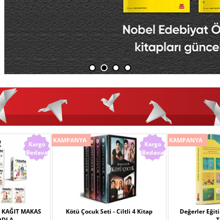
KAMPANYA
KAMPANYA
Kargo
Kargo
Bedava
Bedava
Ş KAĞIT MAKAS
Kötü Çocuk Seti - Ciltli 4 Kitap
Değerler Eğiti
ODLA
T