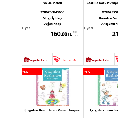
Ah Be Melek
Bastille Kötü Kütüp
9786256843646
97862575
Müge İplikçi
Brandon Sa
Doğan Kitap
Akılçelen K
Fiyatı
Fiyatı
160
2
KDV
.00
TL
Dahil
Sepete Ekle
Hemen Al
Sepete Ekle
YENİ
YENİ
Çizgiden Resimlere - Masal Dünyası
Çizgiden Resimler