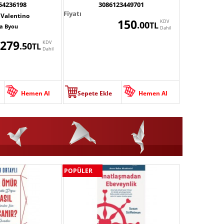
54236198
3086123449701
Fiyatı
 Valentino
150
KDV
.00
TL
a Byou
Dahil
279
KDV
.50
TL
Dahil
Hemen Al
Sepete Ekle
Hemen Al
POPÜLER