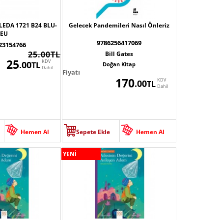
LEDA 1721 B24 BLU-
Gelecek Pandemileri Nasıl Önleriz
EU
9786256417069
23154766
25.00TL
Bill Gates
25
KDV
.00
TL
Doğan Kitap
Dahil
Fiyatı
170
KDV
.00
TL
Dahil
Hemen Al
Sepete Ekle
Hemen Al
YENİ