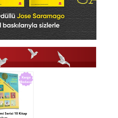
Kargo
Bedava
mi Serisi 10 Kitap
akım