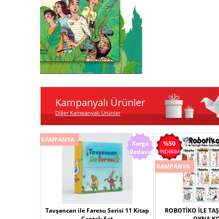
Kampanyalı Ürünler
Diğer Kampanyalı Ürünler
KAMPANYA
Kargo
%50
Bedava
İNDİRİM
KAMPANYA
Tavşancan ile Faresu Serisi 11 Kitap
ROBOTİKO İLE TA
Çantalı Set
OYNA K