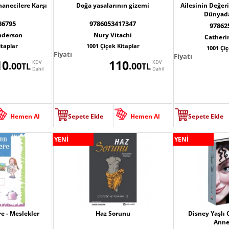
hanecilere Karşı
Doğa yasalarının gizemi
Ailesinin Değer
Dünyad
86795
9786053417347
97862
nderson
Nury Vitachi
Catheri
itaplar
1001 Çiçek Kitaplar
1001 Çiç
Fiyatı
Fiyatı
10
110
KDV
KDV
.00
.00
TL
TL
Dahil
Dahil
Hemen Al
Sepete Ekle
Hemen Al
Sepete Ekle
YENİ
YENİ
e - Meslekler
Haz Sorunu
Disney Yaşlı 
Annel