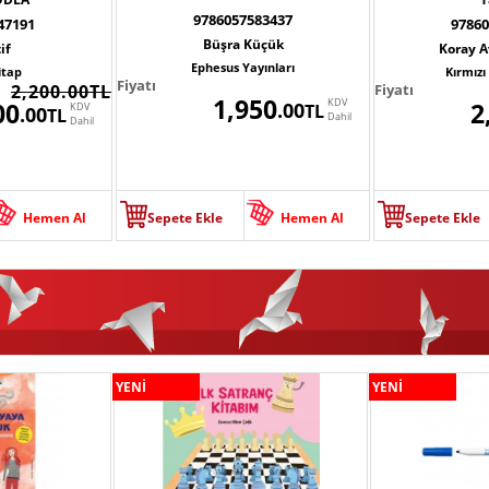
9786057583437
47191
97860
Büşra Küçük
if
Koray 
Ephesus Yayınları
itap
Kırmızı
Fiyatı
2,200.00TL
Fiyatı
1,950
KDV
00
2
.00
KDV
TL
.00
TL
Dahil
Dahil
Hemen Al
Sepete Ekle
Hemen Al
Sepete Ekle
YENİ
YENİ