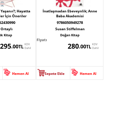
 Yaşanır?; Hayatta
İnatlaşmadan Ebeveynlik; Anne
er İçin Öneriler
Baba Akademisi
52430990
9786050949278
 Ortaylı
Susan Stiffelman
ik Kitap
Doğan Kitap
Fiyatı
295
280
KDV
KDV
.00
.00
TL
TL
Dahil
Dahil
Hemen Al
Sepete Ekle
Hemen Al