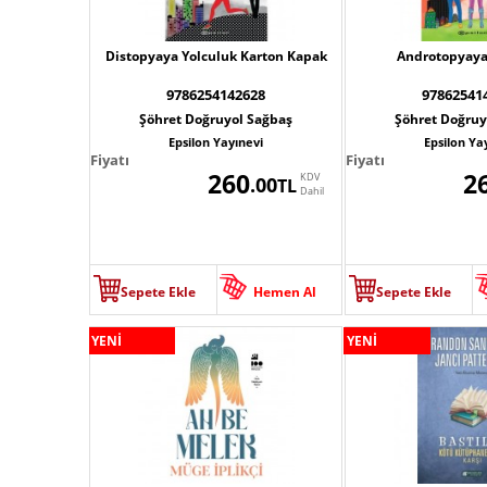
Distopyaya Yolculuk Karton Kapak
Androtopyaya
9786254142628
97862541
Şöhret Doğruyol Sağbaş
Şöhret Doğruy
Epsilon Yayınevi
Epsilon Ya
Fiyatı
Fiyatı
260
2
KDV
.00
TL
Dahil
Sepete Ekle
Hemen Al
Sepete Ekle
YENİ
YENİ