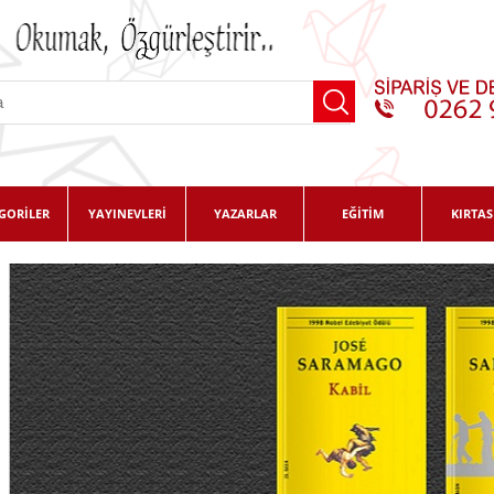
GORİLER
YAYINEVLERİ
YAZARLAR
EĞİTİM
KIRTAS