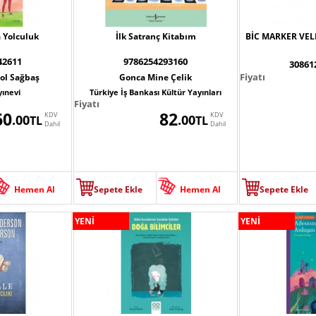
 Yolculuk
İlk Satranç Kitabım
BİC MARKER VEL
42611
9786254293160
30861
Fiyatı
ol Sağbaş
Gonca Mine Çelik
yınevi
Türkiye İş Bankası Kültür Yayınları
Fiyatı
60
82
KDV
KDV
.00
.00
TL
TL
Dahil
Dahil
Hemen Al
Sepete Ekle
Hemen Al
Sepete Ekle
YENİ
YENİ