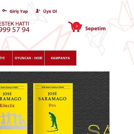
Giriş Yap
Üye Ol
0
Sepetim
İYE
OYUNCAK - HOBİ
KAMPANYA