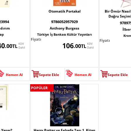
Otomatik Portakal
Bir Ömür Nasıl
Doğru Seçiml
23994
9786052957929
97897
ldırım
Anthony Burgess
İlber
tap
Türkiye İş Bankası Kültür Yayınları
Kron
Fiyatı
Fiyatı
40
106
KDV
KDV
.00
.00
TL
TL
Dahil
Dahil
Hemen Al
Sepete Ekle
Hemen Al
Sepete Ekle
POPÜLER
 Yaşar?
Harry Potter ve Felsefe Taşı 1. Kitap