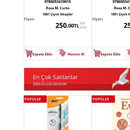
9786053419815
97860534
Rosa M. Curto
Rosa M. 
1001 Çiçek Kitaplar
1001 Çiçek K
Fiyatı
Fiyatı
250
2
KDV
.00
TL
Dahil
Sepete Ekle
Hemen Al
Sepete Ekle
En Çok Satılanlar
Diğer En Çok Satılanlar
POPÜLER
POPÜLER