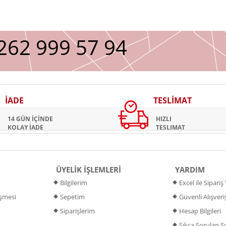
262 999 57 94
İADE
TESLİMAT
14 GÜN İÇİNDE
HIZLI
KOLAY İADE
TESLIMAT
ÜYELİK İŞLEMLERİ
YARDIM
Bilgilerim
Excel ile Sipari
eşmesi
Sepetim
Güvenli Alışveri
Siparişlerim
Hesap Bilgileri
Sıkça Sorulan S