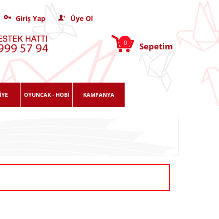
Giriş Yap
Üye Ol
0
Sepetim
İYE
OYUNCAK - HOBİ
KAMPANYA