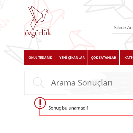
OKUL TEDARİK
YENİ ÇIKANLAR
ÇOK SATANLAR
KATE
Arama Sonuçları
Sonuç bulunamadı!