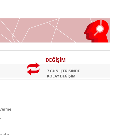
DEĞİŞİM
7 GÜN İÇERİSİNDE
KOLAY DEĞİŞİM
ş Verme
ş
orular